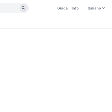
menu
expand_more
search
Guida
Info
Italiano