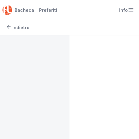
menu
Bacheca
Preferiti
Info
arrow_back
Indietro