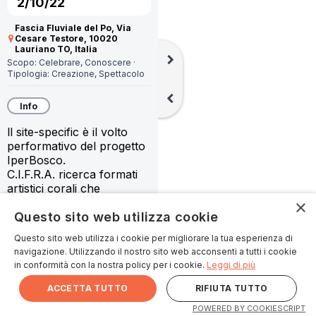
2/10/22
Fascia Fluviale del Po, Via
Cesare Testore, 10020
Lauriano TO, Italia
chevron_right
Scopo:
Celebrare,
Conoscere
·
Tipologia:
Creazione,
Spettacolo
chevron_left
Info
ll site-specific è il volto 
performativo del progetto 
IperBosco.
C.I.F.R.A. ricerca formati 
artistici corali che 
valorizzino ed integrino le 
×
diverse personalità e i 
Questo sito web utilizza cookie
molteplici linguaggi dei 
Questo sito web utilizza i cookie per migliorare la tua esperienza di
componenti. Nel rapporto 
navigazione. Utilizzando il nostro sito web acconsenti a tutti i cookie
con il bosco, ci siamo 
in conformità con la nostra policy per i cookie.
Leggi di più
scoperti profondamente 
uniti, come un unico 
ACCETTA TUTTO
RIFIUTA TUTTO
organismo in dialogo con 
keyboard_arrow_up
Card collegate
POWERED BY COOKIESCRIPT
l’ecosistema della zona 