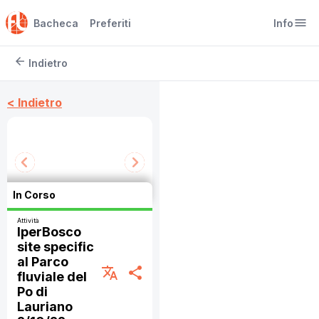
menu
Bacheca
Preferiti
Info
arrow_back
Indietro
< Indietro
In Corso
Attività
IperBosco
site specific
al Parco
translate
share
fluviale del
Po di
Lauriano