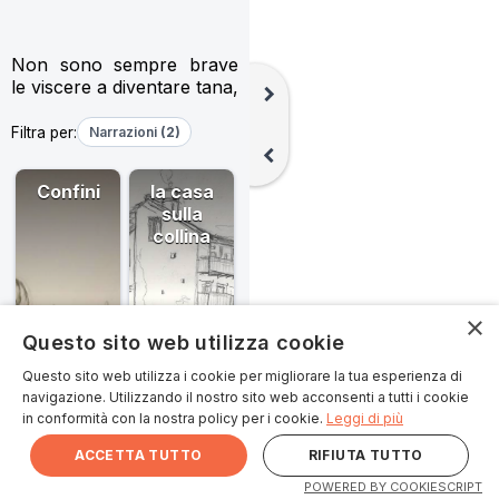
Non sono sempre brave 
le viscere a diventare tana, 
chevron_right
sono bravi sempre i morti 
in piedi, lo sanno fare, 
Filtra per:
Narrazioni
(2)
chevron_left
loro, di diventare casa, di 
non cadere a peso morto 
Confini
la casa
(appeso, morto), di non 
sulla
finire a ginocchia scoperte 
collina
e a denti di fuori e a 
unghie nere. Lo sanno 
fare, di fare riparo alle 
cose rimaste vive, alle 
×
cose che si tengono 
Questo sito web utilizza cookie
strette le loro bucce, che 
hanno la pelle incollata 
Questo sito web utilizza i cookie per migliorare la tua esperienza di
Collegata a
Collegata a
Scheda
Scheda
alla pelle, gli ossi cuciti agli 
navigazione. Utilizzando il nostro sito web acconsenti a tutti i cookie
Piazzo,
Strada
personale
personale
Fabio
Carla Bonanate
ossi (che si direbbe ossa, 
in conformità con la nostra policy per i cookie.
Leggi di più
Lauriano,
Provinciale
share
share
Piemonte,
di Lauriano,
ma a te piace chiamarli 
Italia
9, 10020
ACCETTA TUTTO
RIFIUTA TUTTO
così quando sputi lontano 
Lauriano TO,
i noccioli delle ciliegie e dici 
Italia
POWERED BY COOKIESCRIPT