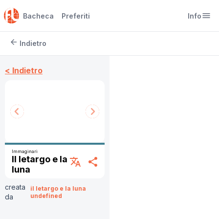
menu
Bacheca
Preferiti
Info
arrow_back
Indietro
< Indietro
Immaginari
Il letargo e la
translate
share
luna
creata
il letargo e la luna
undefined
da